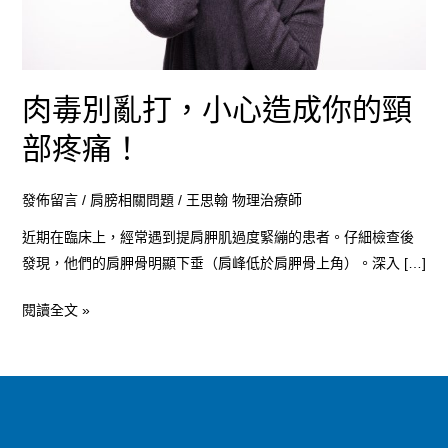
成
你
的
頸
肉毒別亂打，小心造成你的頸
部
部疼痛！
疼
痛！
發佈留言
/
肩膀相關問題
/
王思翰 物理治療師
近期在臨床上，經常遇到提肩胛肌過度緊繃的患者。仔細檢查後
發現，他們的肩胛骨明顯下垂（肩峰低於肩胛骨上角）。深入 […]
閱讀全文 »