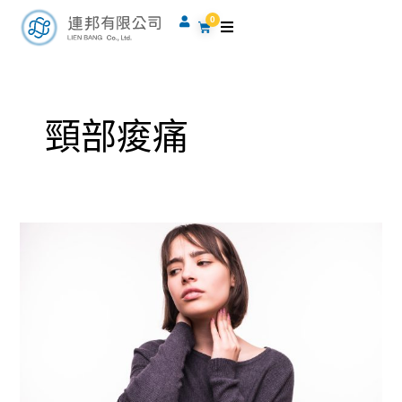
跳
0
購
至
物
籃
主
要
內
頸部痠痛
容
肉
毒
別
亂
打，
小
心
造