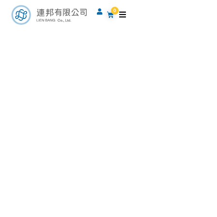
跳
0
購
至
物
籃
主
要
內
容