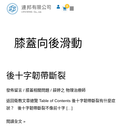
跳
0
購
至
物
籃
主
要
內
膝蓋向後滑動
容
後十字韌帶斷裂
後
十
字
發佈留言
/
膝蓋相關問題
/
薛婷之 物理治療師
韌
返回衛教文章總覽 Table of Contents 後十字韌帶斷裂有什麼症
帶
狀？ 後十字韌帶斷裂不像前十字 […]
斷
裂
閱讀全文 »