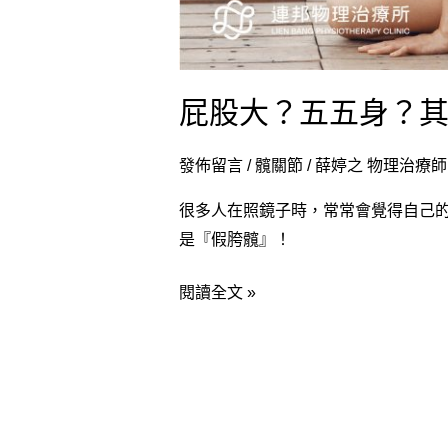
屁股大？五五身？
發佈留言
/
髖關節
/
薛婷之 物理治療師
很多人在照鏡子時，常常會覺得自己
是『假胯髖』！
閱讀全文 »