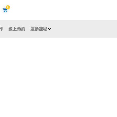
0
購
物
籃
作
線上預約
運動課程