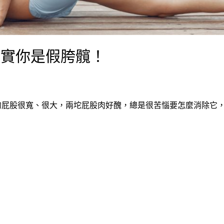
其實你是假胯髖！
的屁股很寬、很大，兩坨屁股肉好醜，總是很苦惱要怎麼消除它