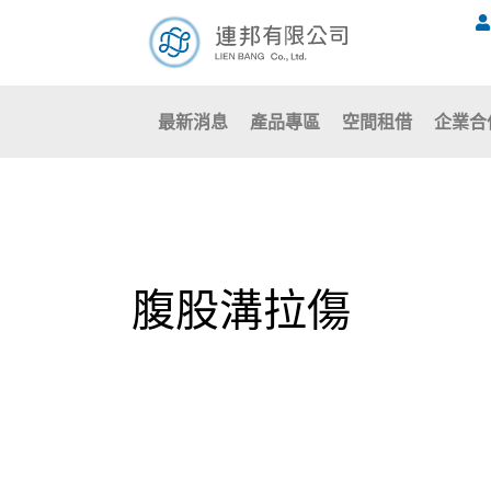
跳
至
主
要
最新消息
產品專區
空間租借
企業合
內
容
腹股溝拉傷