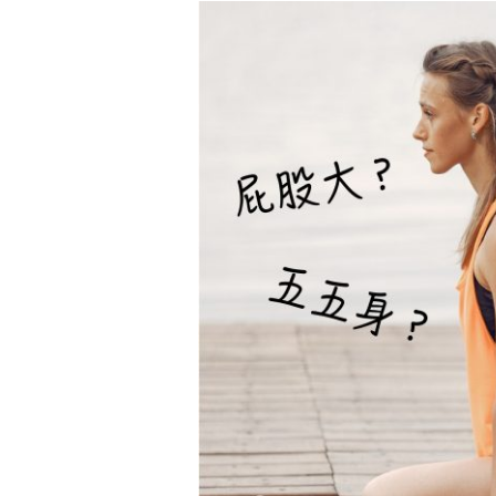
屁
股
大？
五
五
身？
其
實
你
是
假
胯
髖！