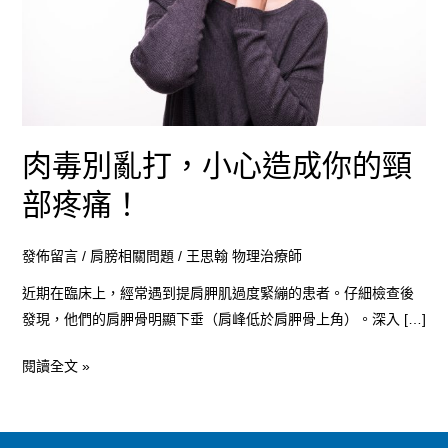
心
造
成
你
的
頸
肉毒別亂打，小心造成你的頸
部
部疼痛！
疼
痛！
發佈留言
/
肩膀相關問題
/
王思翰 物理治療師
近期在臨床上，經常遇到提肩胛肌過度緊繃的患者。仔細檢查後
發現，他們的肩胛骨明顯下垂（肩峰低於肩胛骨上角）。深入 […]
閱讀全文 »