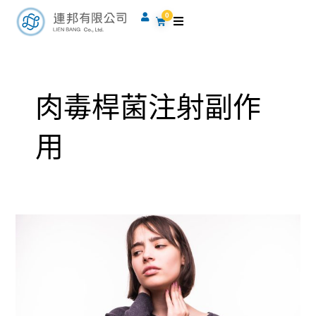
跳
0
購
至
物
籃
主
要
內
肉毒桿菌注射副作
容
用
肉
毒
別
亂
打，
小