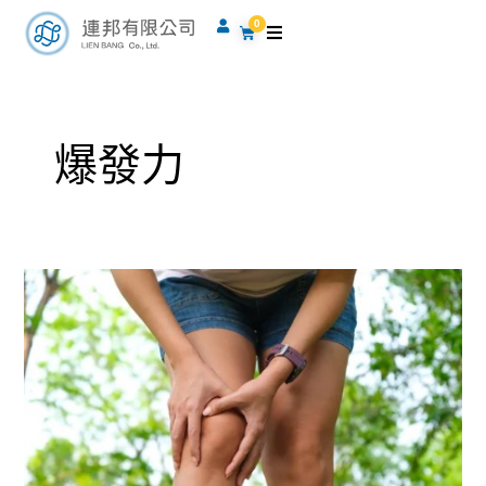
跳
0
購
至
物
籃
主
要
內
爆發力
容
跳
躍
膝