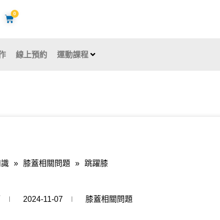
0
購
物
籃
作
線上預約
運動課程
知識
»
膝蓋相關問題
»
跳躍膝
師
2024-11-07
膝蓋相關問題