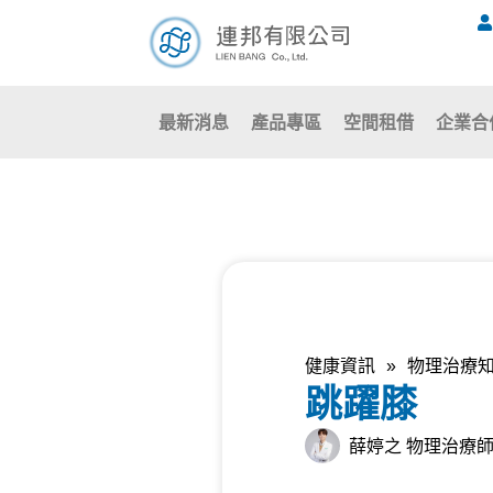
跳
至
主
要
最新消息
產品專區
空間租借
企業合
內
容
健康資訊
»
物理治療
跳躍膝
薛婷之 物理治療