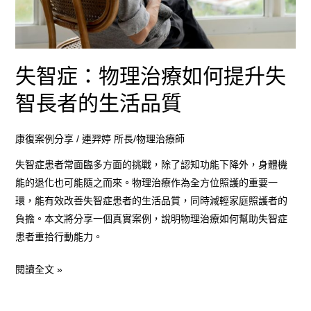
何
提
升
失
失智症：物理治療如何提升失
智
智長者的生活品質
長
者
康復案例分享
/
連羿婷 所長/物理治療師
的
生
失智症患者常面臨多方面的挑戰，除了認知功能下降外，身體機
活
能的退化也可能隨之而來。物理治療作為全方位照護的重要一
品
環，能有效改善失智症患者的生活品質，同時減輕家庭照護者的
質
負擔。本文將分享一個真實案例，說明物理治療如何幫助失智症
患者重拾行動能力。
閱讀全文 »