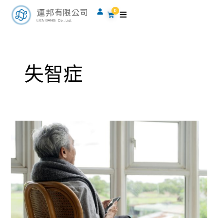
跳
0
購
至
物
籃
主
要
內
失智症
容
失
智
症：
物
理
治
療
如