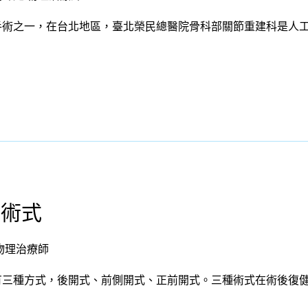
手術之一，在台北地區，臺北榮民總醫院骨科部關節重建科是人
術術式
物理治療師
有三種方式，後開式、前側開式、正前開式。三種術式在術後復