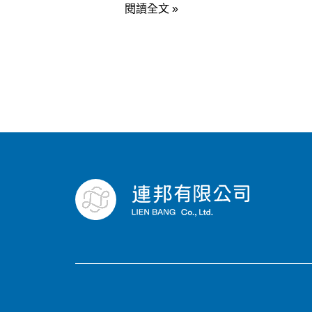
置
閱讀全文 »
換
手
術
術
式