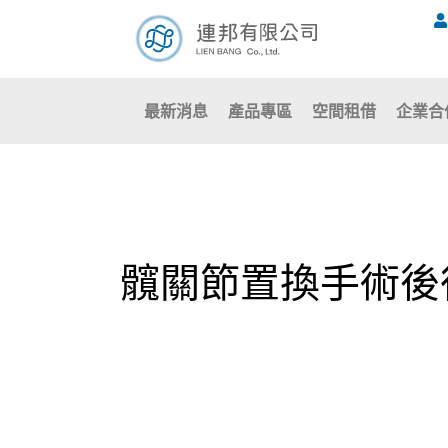
跳
至
主
要
最新消息
產品專區
空間租借
企業合
內
容
髖關節置換手術後