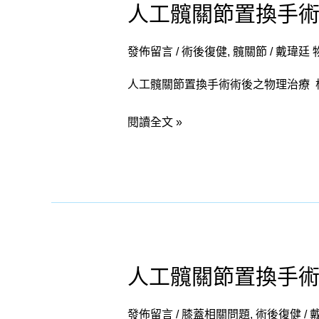
人工髖關節置換手
人
工
髖
發佈留言
/
術後復健
,
髖關節
/
戴瑋廷 
關
人工髖關節置換手術術後之物理治療 
節
置
閱讀全文 »
換
手
術
術
後
之
復
人工髖關節置換手
人
健
工
進
髖
發佈留言
/
膝蓋相關問題
,
術後復健
/