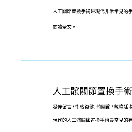
程
關
人工關節置換手術是現代非常常見的
節
置
閱讀全文 »
換
手
術
術
後
之
復
人工髖關節置換手
人
健
工
進
髖
發佈留言
/
術後復健
,
髖關節
/
戴瑋廷 
程
關
現代的人工髖關節置換手術最常見的
節