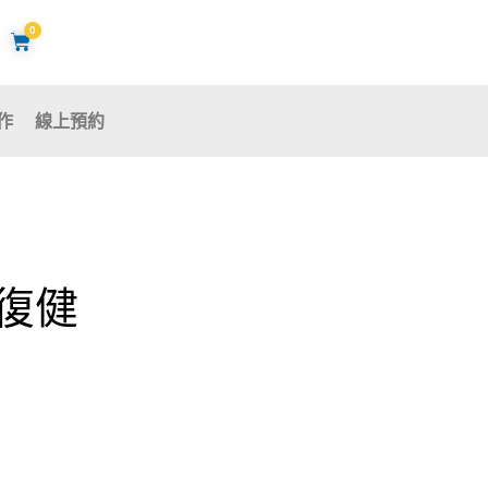
0
購
物
籃
作
線上預約
復健