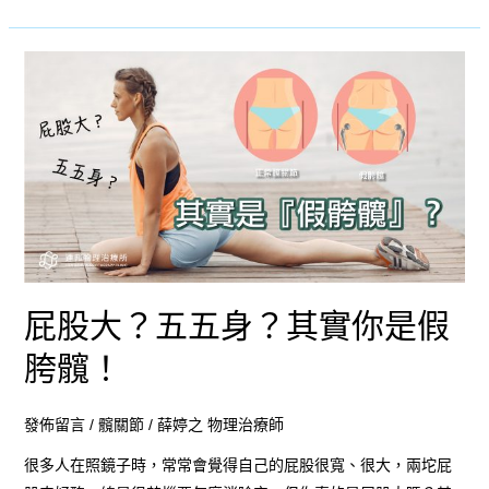
定
運
屁
動
股
大？
五
五
身？
其
實
你
屁股大？五五身？其實你是假
是
假
胯髖！
胯
髖！
發佈留言
/
髖關節
/
薛婷之 物理治療師
很多人在照鏡子時，常常會覺得自己的屁股很寬、很大，兩坨屁