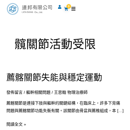
跳
0
購
至
物
籃
主
要
內
髖關節活動受限
容
薦髂關節失能與穩定運動
薦
髂
關
發佈留言
/
軀幹相關問題
/
王思翰 物理治療師
節
薦髂關節是連接下肢與軀幹的關鍵結構，在臨床上，許多下背痛
失
問題與薦髂關節功能失衡有關。該關節由骨盆與薦椎組成，本 […]
能
與
閱讀全文 »
穩