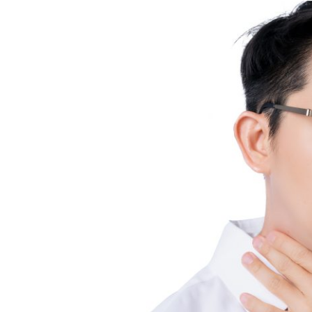
顳
顎
關
節
症
候
群
的
物
理
治
療：
放
鬆
肌