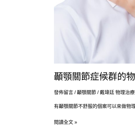
肉、
改
善
張
口
與
減
少
疼
顳顎關節症候群的
痛
發佈留言
/
顳顎關節
/
戴瑋廷 物理治
有顳顎關節不舒服的個案可以來做物理治療來
閱讀全文 »