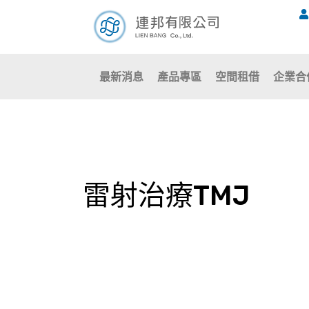
跳
至
主
要
最新消息
產品專區
空間租借
企業合
內
容
雷射治療TMJ