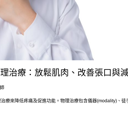
物理治療：放鬆肌肉、改善張口與
療師
降低疼痛及促進功能。物理治療包含儀器(modality)、徒手(m