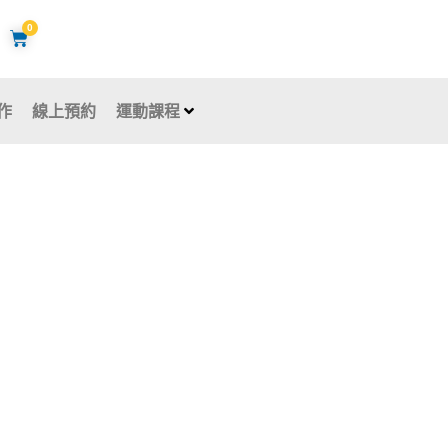
0
購
物
籃
作
線上預約
運動課程