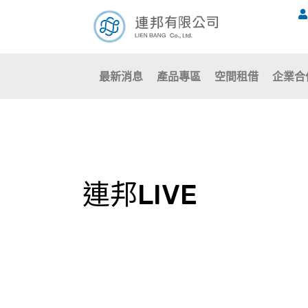
跳
至
主
要
最新消息
產品專區
空間租借
企業合
內
容
連邦LIVE