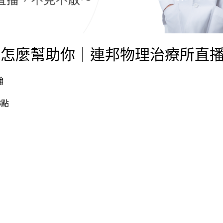
療怎麼幫助你｜連邦物理治療所直
翰
8點
，