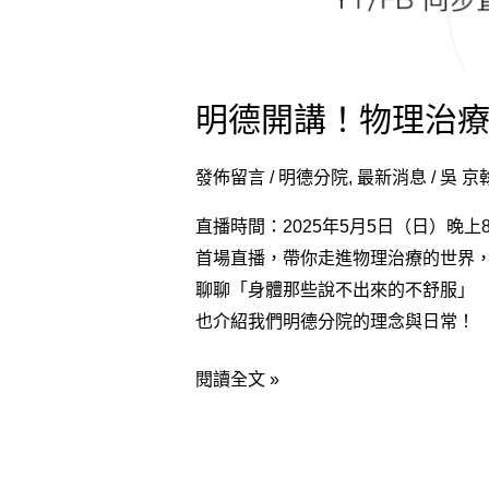
邦
物
理
治
明德開講！物理治
療
所
發佈留言
/
明德分院
,
最新消息
/
吳 京
直
播
直播時間：2025年5月5日（日）晚上
首
首場直播，帶你走進物理治療的世界
播
聊聊「身體那些說不出來的不舒服」
也介紹我們明德分院的理念與日常！
閱讀全文 »