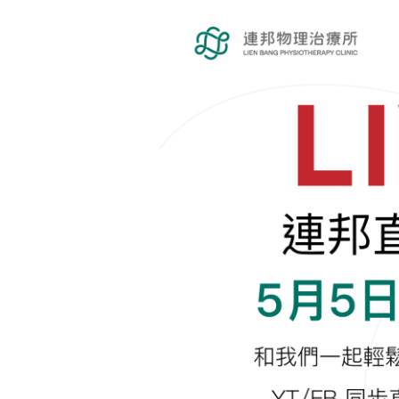
明
德
開
講！
物
理
治
療
怎
麼
幫
助
你
｜
連