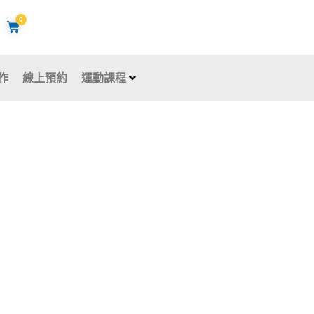
0
購
物
籃
作
線上預約
運動課程