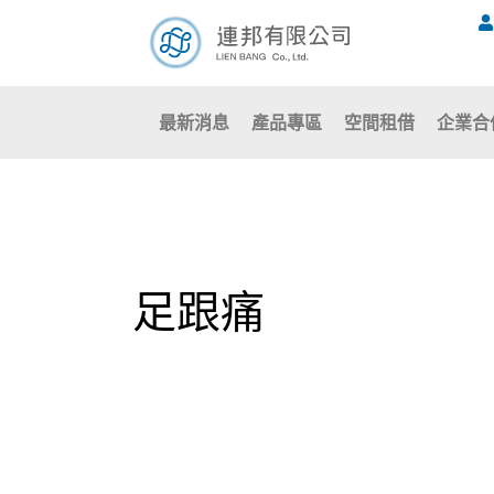
跳
至
主
要
最新消息
產品專區
空間租借
企業合
內
容
足跟痛