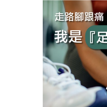
走
路
腳
跟
痛，
我
是
「足
跟
墊
症
候
群」
嗎?