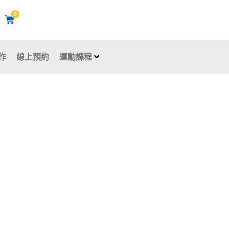
0
購
物
籃
作
線上預約
運動課程