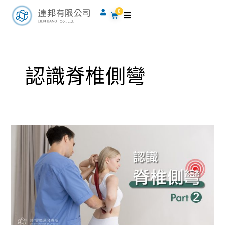
跳
0
購
至
物
籃
主
要
內
認識脊椎側彎
容
認
識
脊
椎
側
彎
2