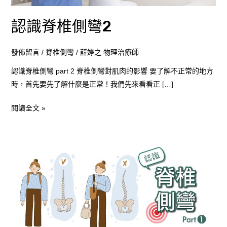
認識脊椎側彎2
發佈留言
/
脊椎側彎
/
薛婷之 物理治療師
認識脊椎側彎 part 2 脊椎側彎對肌肉的影響 要了解不正常的地方
時，首先要先了解什麼是正常！我們先來看看正 […]
閱讀全文 »
認
識
脊
椎
側
彎