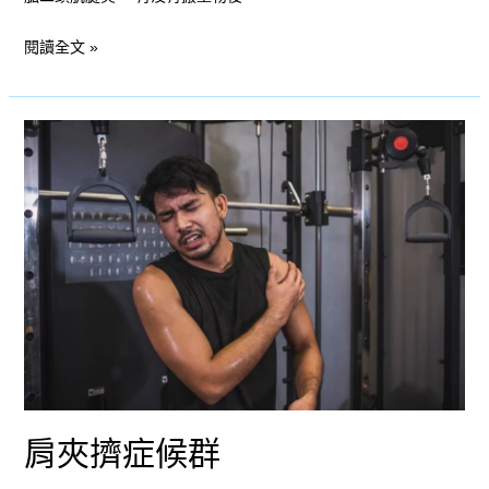
閱讀全文 »
肩
夾
擠
症
候
群
肩夾擠症候群