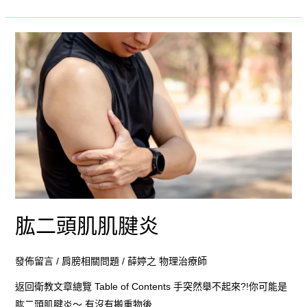
肱
二
頭
肌
肌
腱
炎
肱二頭肌肌腱炎
發佈留言
/
肩膀相關問題
/
薛婷之 物理治療師
返回衛教文章總覽 Table of Contents 手突然舉不起來?!你可能是
肱二頭肌腱炎～ 有沒有搬重物後