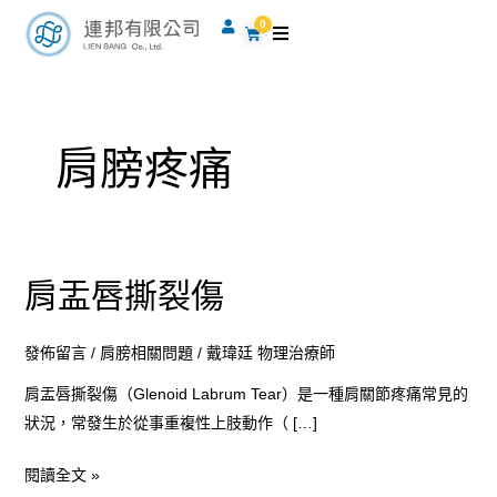
跳
0
購
至
物
籃
主
要
內
肩膀疼痛
容
肩盂唇撕裂傷
肩
盂
唇
發佈留言
/
肩膀相關問題
/
戴瑋廷 物理治療師
撕
肩盂唇撕裂傷（Glenoid Labrum Tear）是一種肩關節疼痛常見的
裂
狀況，常發生於從事重複性上肢動作（ […]
傷
閱讀全文 »