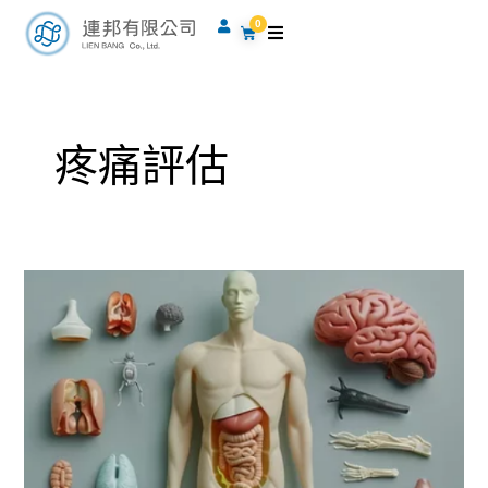
跳
0
購
至
物
籃
主
要
內
疼痛評估
容
內
臟
功
能
障
礙
引
起