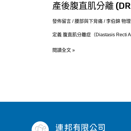
產後腹直肌分離 (D
產
後
腹
發佈留言
/
腰部與下背痛
/
李伯錦 物
直
定義 腹直肌分離症（Diastasis Recti Abdo
肌
分
閱讀全文 »
離
(DRA)：
自
我
檢
測
與
物
理