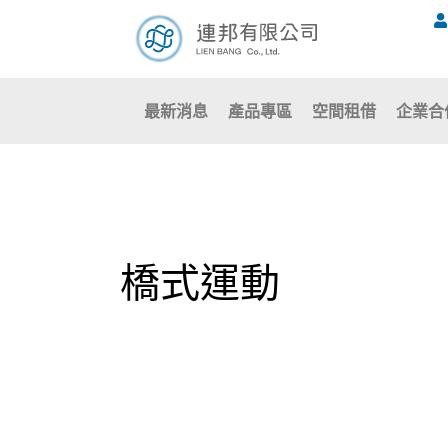
跳
至
主
要
最新消息
產品專區
空間租借
企業合
內
容
橋式運動