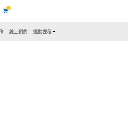
0
購
物
籃
作
線上預約
運動課程