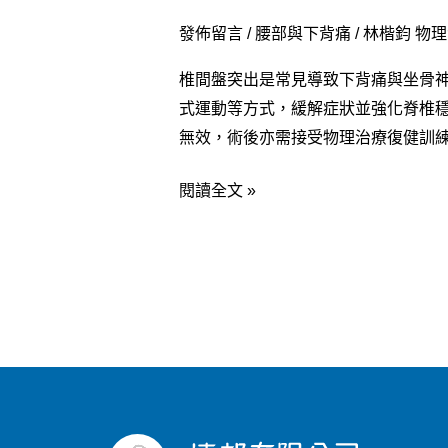
發佈留言
/
腰部與下背痛
/
林楷鈞 物
椎間盤突出是常見導致下背痛與坐骨神
式運動等方式，緩解症狀並強化脊椎
無效，術後亦需接受物理治療復健訓
閱讀全文 »