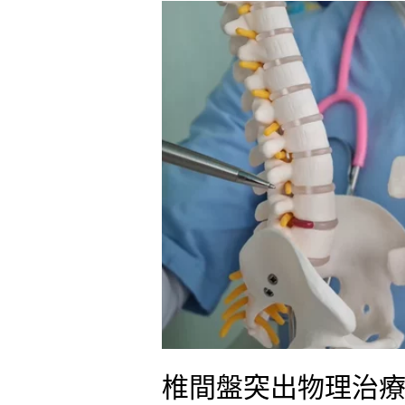
椎
間
盤
突
出
物
理
治
療
椎間盤突出物理治