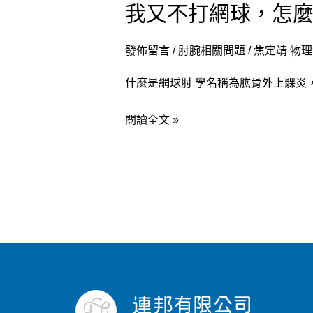
我又不打網球，怎麼
我
又
不
發佈留言
/
肘腕相關問題
/
焦定靖 物
打
什麼是網球肘 學名稱為肱骨外上髁炎
網
球，
閱讀全文 »
怎
麼
會
有
『網
球
肘』?