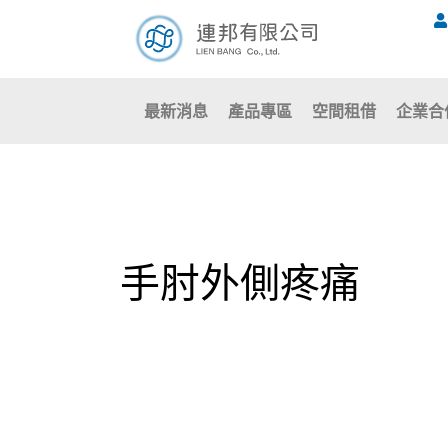
跳
至
主
要
最新消息
產品專區
空間租借
企業合
內
容
手肘外側疼痛