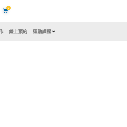
0
購
物
籃
作
線上預約
運動課程