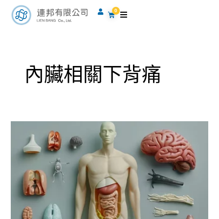
跳
0
購
至
物
籃
主
要
內
內臟相關下背痛
容
內
臟
功
能
障
礙
引
起