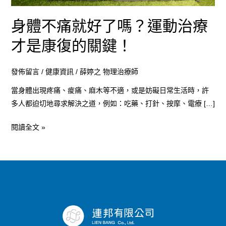
運
身體不痛就好了嗎？運動治療
動
治
才是康復的關鍵！
療
才
發佈留言
/
健康資訊
/
薛婷之 物理治療師
是
康
當身體出現疼痛、痠痛、麻木等不適，或是妨礙日常生活時，許
復
多人都迫切地尋求解決之道，例如：吃藥、打針、按摩、電療 […]
的
閱讀全文 »
關
鍵！