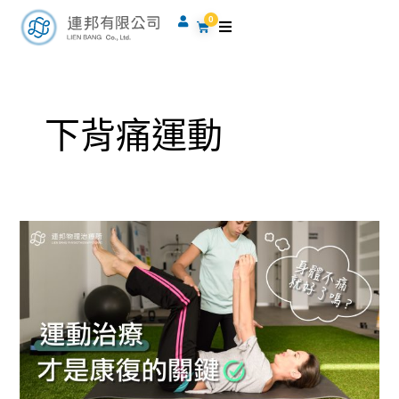
跳
0
購
至
物
籃
主
要
內
下背痛運動
容
身
體
不
痛
就
好
了
嗎？