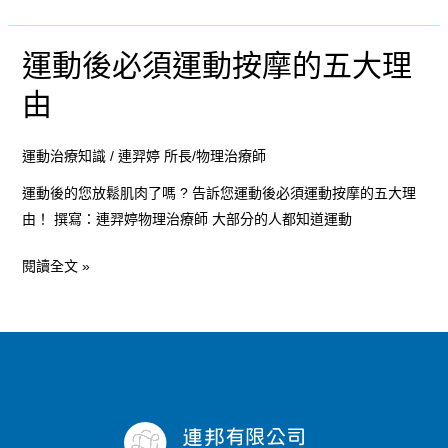
運動後必須運動按摩的五大理
運
動
由
後
必
運動治療知識
/
連羿婷 所長/物理治療師
須
運
運動後的您放鬆肌肉了嗎 ? 告訴您運動後必須運動按摩的五大理
動
由！ 撰寫：連羿婷物理治療師 大部分的人都知道運動
按
閱讀全文 »
摩
的
五
大
理
由