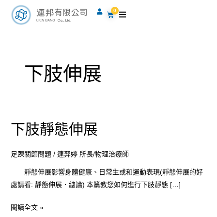
跳
0
購
至
物
籃
主
要
內
下肢伸展
容
下肢靜態伸展
下
肢
靜
足踝關節問題
/
連羿婷 所長/物理治療師
態
靜態伸展影響身體健康、日常生或和運動表現(靜態伸展的好
伸
處請看: 靜態伸展．總論) 本篇教您如何進行下肢靜態 […]
展
閱讀全文 »