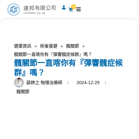
跳
0
購
至
物
籃
主
要
內
容
健康資訊
»
術後復健
»
髖關節
»
髖關節一直喀你有『彈響髖症候群』嗎？
髖關節一直喀你有『彈響髖症候
群』嗎？
薛婷之 物理治療師
2024-12-29
髖關節