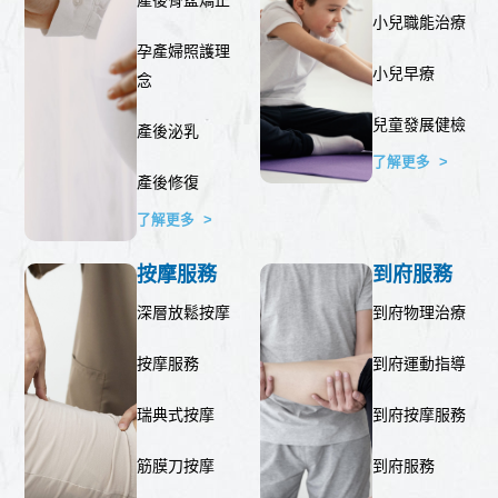
產後骨盆矯正
小兒職能治療
孕產婦照護理
小兒早療
念
兒童發展健檢
產後泌乳
了解更多 >
產後修復
了解更多 >
按摩服務
到府服務
深層放鬆按摩
到府物理治療
按摩服務
到府運動指導
瑞典式按摩
到府按摩服務
筋膜刀按摩
到府服務