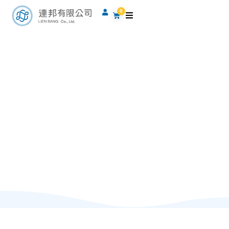
跳
0
購
至
物
籃
主
要
內
容
運動課程
體態及瘦身雕塑