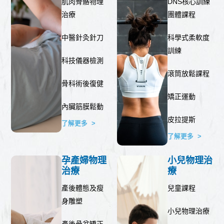
肌肉骨骼物理
DNS核心訓練
治療
團體課程
中醫針灸針刀
科學式柔軟度
訓練
科技儀器檢測
滾筒放鬆課程
骨科術後復健
矯正運動
內臟筋膜鬆動
皮拉提斯
了解更多 >
了解更多 >
孕產婦物理
小兒物理治
治療
療
產後體態及瘦
兒童課程
身雕塑
小兒物理治療