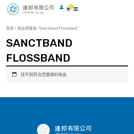
跳
0
購
至
物
籃
主
要
首頁
/ 商品標籤為 “Sanctband Flossband”
內
SANCTBAND
容
FLOSSBAND
找不到符合您選擇的商品