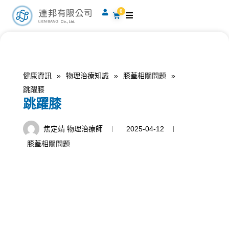
跳
0
購
至
物
籃
主
要
內
容
健康資訊
»
物理治療知識
»
膝蓋相關問題
»
跳躍膝
跳躍膝
焦定靖 物理治療師
2025-04-12
膝蓋相關問題