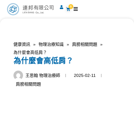
跳
0
購
至
物
籃
主
要
內
容
健康資訊
»
物理治療知識
»
肩膀相關問題
»
為什麼會高低肩？
為什麼會高低肩？
王思翰 物理治療師
2025-02-11
肩膀相關問題