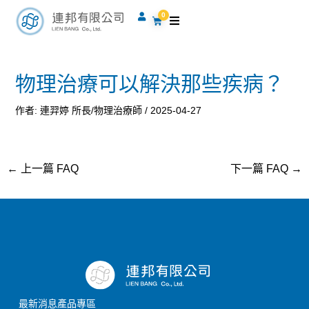
跳
Post
0
購
至
navigation
物
籃
主
要
物理治療可以解決那些疾病？
內
容
作者:
連羿婷 所長/物理治療師
/
2025-04-27
←
上一篇 FAQ
下一篇 FAQ
→
最新消息
產品專區