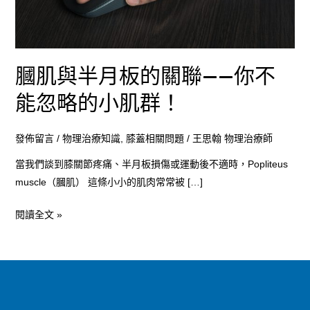
聯
——
你
不
膕肌與半月板的關聯——你不
能
能忽略的小肌群！
忽
略
發佈留言
/
物理治療知識
,
膝蓋相關問題
/
王思翰 物理治療師
的
小
當我們談到膝關節疼痛、半月板損傷或運動後不適時，Popliteus
肌
muscle（膕肌） 這條小小的肌肉常常被 […]
群！
閱讀全文 »