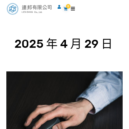
跳
0
購
至
物
籃
主
要
內
2025 年 4 月 29 日
容
膕
肌
與
半
月
板
的
關